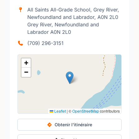
All Saints All-Grade School, Grey River,
Newfoundland and Labrador, A0N 2L0
Grey River, Newfoundland and
Labrador A0N 2L0
(709) 296-3151
+
−
Leaflet
|
©
OpenStreetMap
contributors
Obtenir l'itinéraire