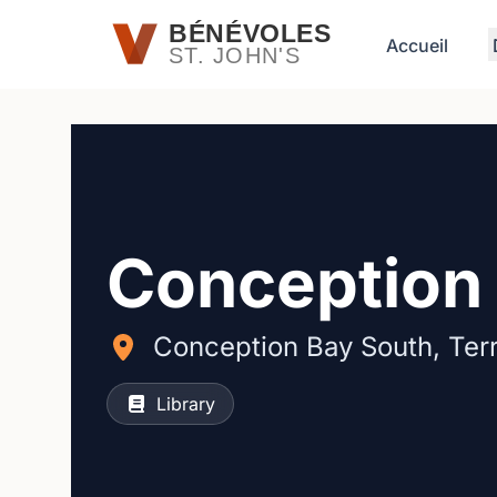
Passer au contenu principal
BÉNÉVOLES
Accueil
ST. JOHN'S
Conception 
Conception Bay South, Ter
Library