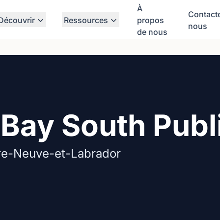
À
Contact
Découvrir
Ressources
propos
nous
de nous
Bay South Publi
re-Neuve-et-Labrador