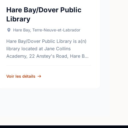
Hare Bay/Dover Public
Library
Hare Bay, Terre-Neuve-et-Labrador
Hare Bay/Dover Public Library is a(n)
library located at Jane Collins
Academy, 22 Anstey's Road, Hare Bay,
Newfoundland and Labrador, A0G
2P0. Find out more information at:
Voir les détails
http://www.nlpl.ca/.