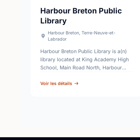
Harbour Breton Public
Library
Harbour Breton, Terre-Neuve-et-
Labrador
Harbour Breton Public Library is a(n)
library located at King Academy High
School, Main Road North, Harbour
Breton, Newfoundland and Labrador,
A0H 1P0. Find out more information at:
Voir les détails
http://www.nlpl.ca/.