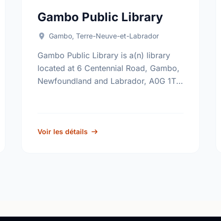
Gambo Public Library
Gambo, Terre-Neuve-et-Labrador
Gambo Public Library is a(n) library
located at 6 Centennial Road, Gambo,
Newfoundland and Labrador, A0G 1T0.
Find out more information at:
http://www.nlpl.ca/.
Voir les détails