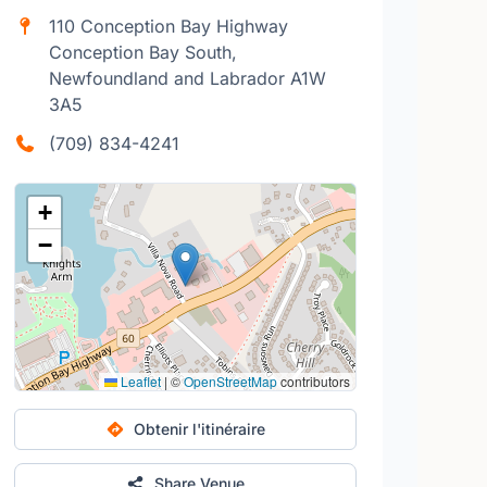
110 Conception Bay Highway
Conception Bay South,
Newfoundland and Labrador A1W
3A5
(709) 834-4241
+
−
Leaflet
|
©
OpenStreetMap
contributors
Obtenir l'itinéraire
Share Venue