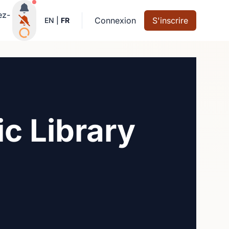
Notifications actives
ez-
Connexion
S'inscrire
EN
|
FR
c Library