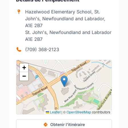
Hazelwood Elementary School, St.
John's, Newfoundland and Labrador,
A1E 2B7
St. John's, Newfoundland and Labrador
A1E 2B7
(709) 368-2123
+
−
Leaflet
|
©
OpenStreetMap
contributors
Obtenir l'itinéraire