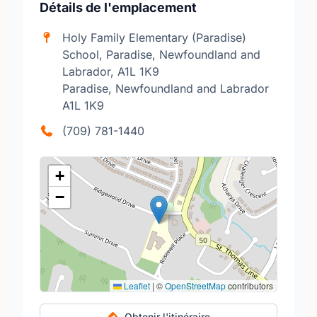
Détails de l'emplacement
Holy Family Elementary (Paradise)
School, Paradise, Newfoundland and
Labrador, A1L 1K9
Paradise, Newfoundland and Labrador
A1L 1K9
(709) 781-1440
+
−
Leaflet
|
©
OpenStreetMap
contributors
Obtenir l'itinéraire