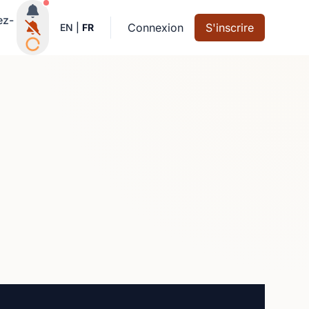
Notifications actives
ez-
Connexion
S'inscrire
EN
|
FR