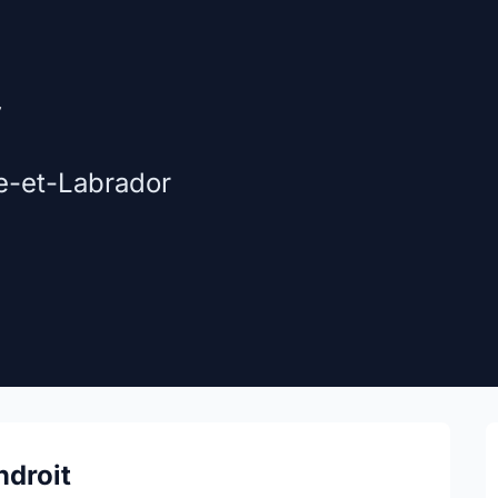
y
e-et-Labrador
ndroit