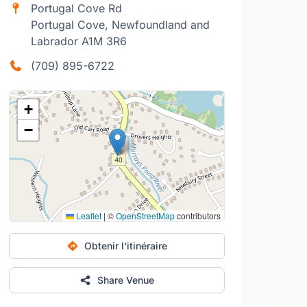
Portugal Cove Rd
Portugal Cove, Newfoundland and
Labrador A1M 3R6
(709) 895-6722
+
−
Leaflet
|
©
OpenStreetMap
contributors
Obtenir l'itinéraire
Share Venue