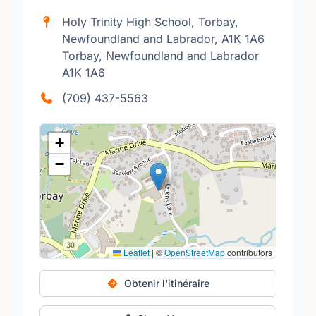
Holy Trinity High School, Torbay,
Newfoundland and Labrador, A1K 1A6
Torbay, Newfoundland and Labrador
A1K 1A6
(709) 437-5563
+
−
Leaflet
|
©
OpenStreetMap
contributors
Obtenir l'itinéraire