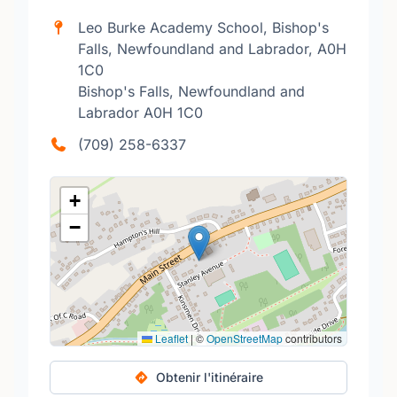
Leo Burke Academy School, Bishop's
Falls, Newfoundland and Labrador, A0H
1C0
Bishop's Falls, Newfoundland and
Labrador A0H 1C0
(709) 258-6337
+
−
Leaflet
|
©
OpenStreetMap
contributors
Obtenir l'itinéraire