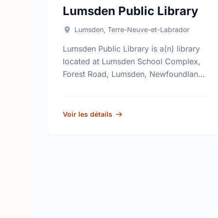
Lumsden Public Library
Lumsden, Terre-Neuve-et-Labrador
Lumsden Public Library is a(n) library
located at Lumsden School Complex,
Forest Road, Lumsden, Newfoundland
and Labrador, A0G 3E0. Find out more
information at: http://www.nlpl.ca/.
Voir les détails