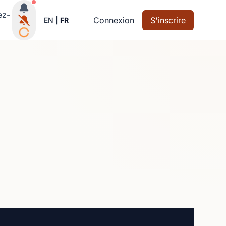
Notifications actives
ez-
Connexion
S'inscrire
EN
|
FR