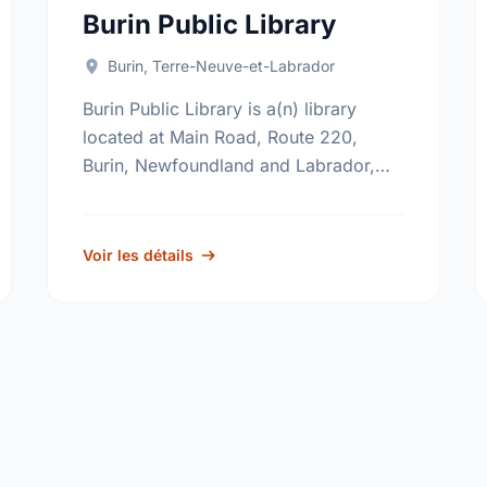
Burin Public Library
Burin, Terre-Neuve-et-Labrador
Burin Public Library is a(n) library
located at Main Road, Route 220,
Burin, Newfoundland and Labrador,
A0E 1G0. Find out more information at:
http://www.nlpl.ca/.
Voir les détails