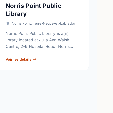
Norris Point Public
Library
Norris Point, Terre-Neuve-et-Labrador
Norris Point Public Library is a(n)
library located at Julia Ann Walsh
Centre, 2-6 Hospital Road, Norris
Point, Newfoundland and Labrador,
A0K 3V0. Find out more information
Voir les détails
at: http://www.nlpl.ca/.