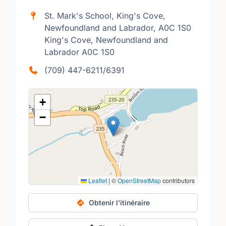
St. Mark's School, King's Cove,
Newfoundland and Labrador, A0C 1S0
King's Cove, Newfoundland and
Labrador A0C 1S0
(709) 447-6211/6391
+
−
Leaflet
|
©
OpenStreetMap
contributors
Obtenir l'itinéraire