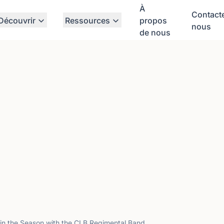
À
Contact
Découvrir
Ressources
propos
nous
de nous
 in the Season with the CLB Regimental Band