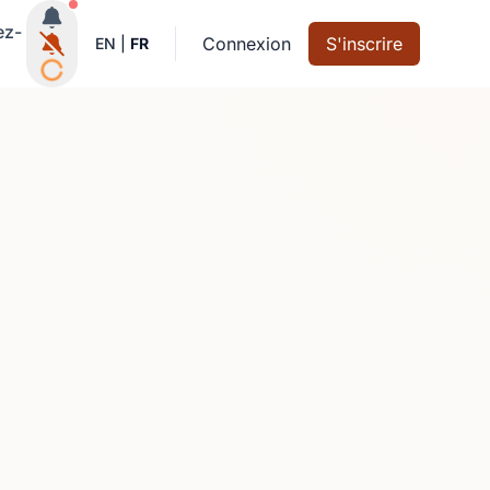
Notifications actives
ez-
Connexion
S'inscrire
EN
|
FR