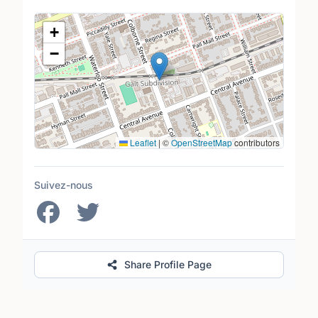
Lieu
+
−
Leaflet
|
©
OpenStreetMap
contributors
Suivez-nous
Share Profile Page