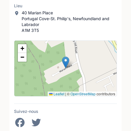
Lieu
40 Marian Place
Portugal Cove-St. Philip's, Newfoundland and
Labrador
A1M 3T5
Lieu
+
−
Leaflet
|
©
OpenStreetMap
contributors
Suivez-nous