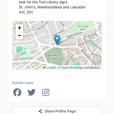
look for the Tool Library sign)
St. John's, Newfoundland and Labrador
A1C 3G1
Lieu
+
−
Leaflet
|
©
OpenStreetMap
contributors
Suivez-nous
Share Profile Page