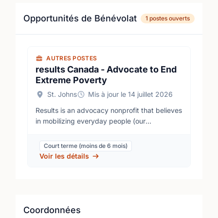
Opportunités de Bénévolat
1 postes ouverts
AUTRES POSTES
results Canada - Advocate to End
Extreme Poverty
St. Johns
Mis à jour le 14 juillet 2026
Results is an advocacy nonprofit that believes
in mobilizing everyday people (our
volunteers) to generate the political will to end
extreme poverty in low-and middle-income
Court terme (moins de 6 mois)
countries. We focus our work on global health,
Voir les détails
access to quality education and economic
opportunities. We direct our energy and
efforts at government decision makers like
party leaders, Members of Parliament and
senators because they have the power to
Coordonnées
improve policies and make the monetary