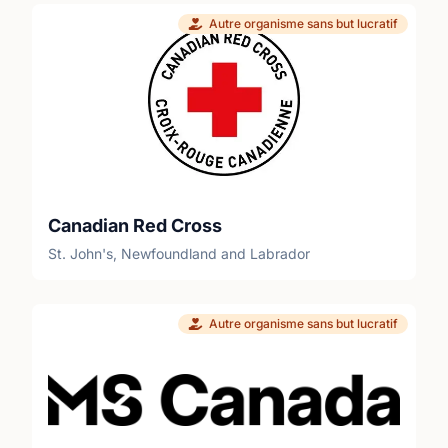
engagement : 1 an minimum, 1-2 heures par
Autre organisme sans but lucratif
semaine en moyenne structure de soutien :
Les bénévoles se réunissent (virtuellement) en
groupes locaux tous les mois et comptent sur
leur.s leader.s de groupe pour obtenir des
conseils. Il est aussi recommandé d’assister à
d’autres appels virtuels et webinaires dirigés
par les employées de Résultats. Vous êtes
prêt.e à apprendre ce que signifie faire du
plaidoyer, en apprendre plus sur les causes et
Canadian Red Cross
solutions à l’extrême pauvreté, puis vous vous
engagez à passer à l’action à chaque mois?
St. John's, Newfoundland and Labrador
Joignez-vous à nous! Inscrivez-vous en tant
que bénévole aujourd'hui!
Autre organisme sans but lucratif