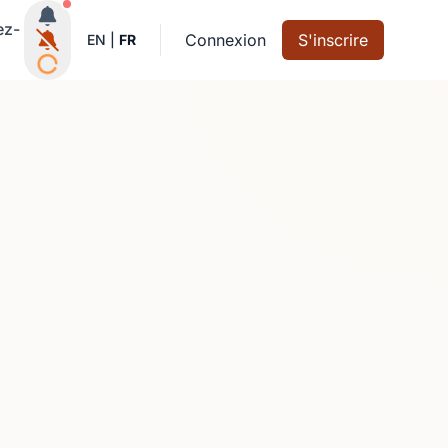
Notifications actives
ez-
Connexion
S'inscrire
EN
|
FR