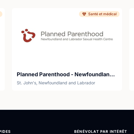
Santé et médical
Planned Parenthood - Newfoundland and Labrador Sexual Health Centre
St. John's, Newfoundland and Labrador
PIDES
BÉNÉVOLAT PAR INTÉRÊT