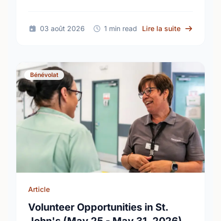
perfect match and make a difference today!
sur Volunte
03 août 2026
1 min read
Lire la suite
Bénévolat
Article
Volunteer Opportunities in St.