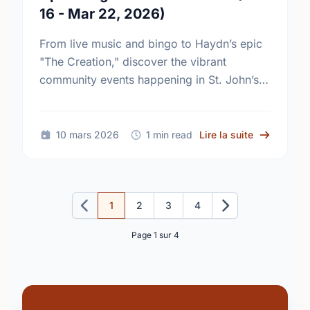
16 - Mar 22, 2026)
From live music and bingo to Haydn’s epic
"The Creation," discover the vibrant
community events happening in St. John’s
this March. Plan your week and join the fun!
sur Upcomin
10 mars 2026
1 min read
Lire la suite
1
2
3
4
Précédent
Suivant
Page 1 sur 4