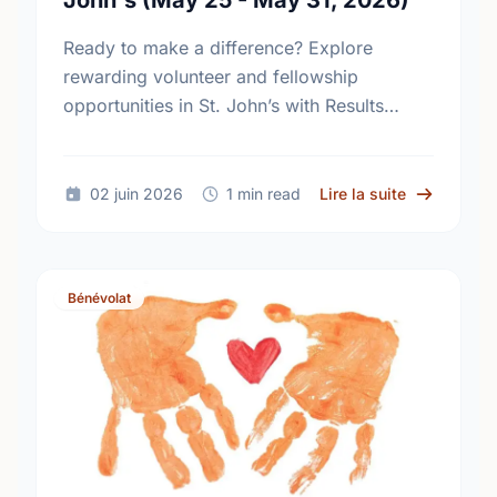
John's (May 25 - May 31, 2026)
Ready to make a difference? Explore
rewarding volunteer and fellowship
opportunities in St. John’s with Results
Canada and join the fight to end extreme
poverty.
sur Volunte
02 juin 2026
1 min read
Lire la suite
Bénévolat