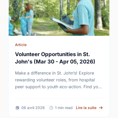
Article
Volunteer Opportunities in St.
John's (Mar 30 - Apr 05, 2026)
Make a difference in St. John’s! Explore
rewarding volunteer roles, from hospital
peer support to youth eco-action. Find your
perfect match and start giving back to your
community today.
sur Volunte
06 avril 2026
1 min read
Lire la suite