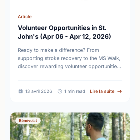
Article
Volunteer Opportunities in St.
John's (Apr 06 - Apr 12, 2026)
Ready to make a difference? From
supporting stroke recovery to the MS Walk,
discover rewarding volunteer opportunities
in the St. John’s area and find your perfect
match today!
sur Volunte
13 avril 2026
1 min read
Lire la suite
Bénévolat