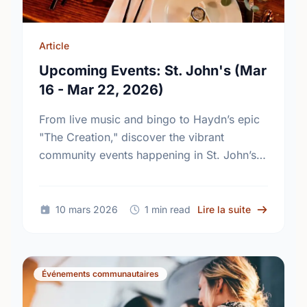
Article
Upcoming Events: St. John's (Mar
16 - Mar 22, 2026)
From live music and bingo to Haydn’s epic
"The Creation," discover the vibrant
community events happening in St. John’s
this March. Plan your week and join the fun!
sur Upcomin
10 mars 2026
1 min read
Lire la suite
Événements communautaires