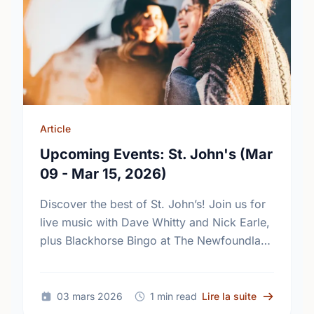
Article
Upcoming Events: St. John's (Mar
09 - Mar 15, 2026)
Discover the best of St. John’s! Join us for
live music with Dave Whitty and Nick Earle,
plus Blackhorse Bingo at The Newfoundland
Embassy this March 10–12. Don’t miss out!
sur Upcomin
03 mars 2026
1 min read
Lire la suite