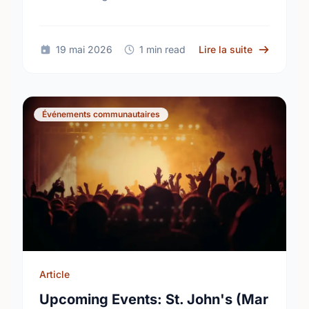
build a truly inclusive, accessible
community for everyone.
sur Buildin
19 mai 2026
1 min read
Lire la suite
Événements communautaires
Article
Upcoming Events: St. John's (Mar