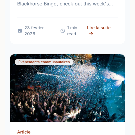
Blackhorse Bingo, check out this week's
lineup at The Newfoundland Embassy and
beyond.
sur Upcomin
23 février
1 min
Lire la suite
2026
read
Événements communautaires
Article