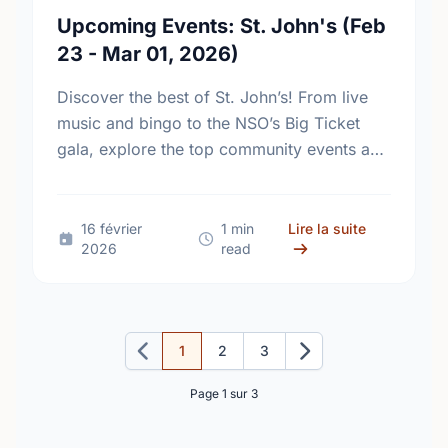
Upcoming Events: St. John's (Feb
23 - Mar 01, 2026)
Discover the best of St. John’s! From live
music and bingo to the NSO’s Big Ticket
gala, explore the top community events and
fundraisers happening Feb 24 – March 1.
sur Upcoming
16 février
1 min
Lire la suite
2026
read
1
2
3
Précédent
Suivant
Page 1 sur 3