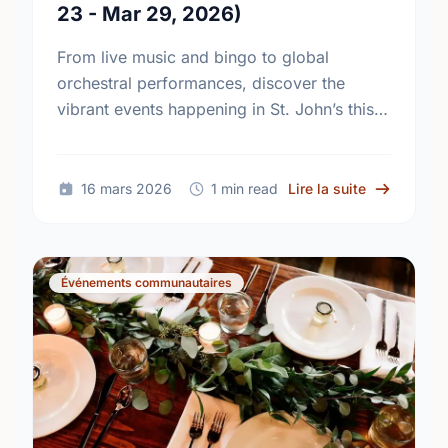
23 - Mar 29, 2026)
From live music and bingo to global
orchestral performances, discover the
vibrant events happening in St. John’s this
March. Join the community and support
local talent at your favorite venues!
sur Upcomin
16 mars 2026
1 min read
Lire la suite
Événements communautaires