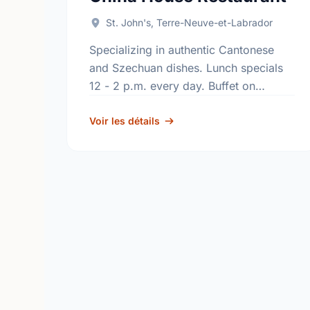
St. John's, Terre-Neuve-et-Labrador
Specializing in authentic Cantonese
and Szechuan dishes. Lunch specials
12 - 2 p.m. every day. Buffet on
Thursday & Fridays 12 - 2 p.m. and
Saturday evening 5:30 - 8 …
Voir les détails