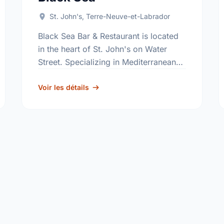
St. John's, Terre-Neuve-et-Labrador
Black Sea Bar & Restaurant is located
in the heart of St. John's on Water
Street. Specializing in Mediterranean
cuisine the restaurant adopts flavours
that can be found surrounding the …
Voir les détails