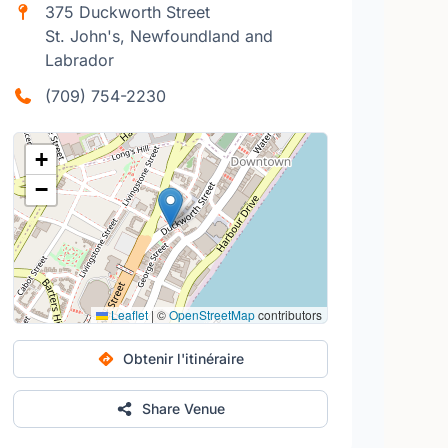
375 Duckworth Street
St. John's, Newfoundland and
Labrador
(709) 754-2230
+
−
Leaflet
|
©
OpenStreetMap
contributors
Obtenir l'itinéraire
Share Venue