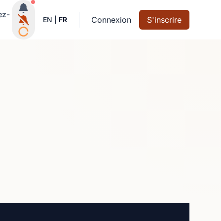
Notifications actives
ez-
Connexion
S'inscrire
EN
|
FR