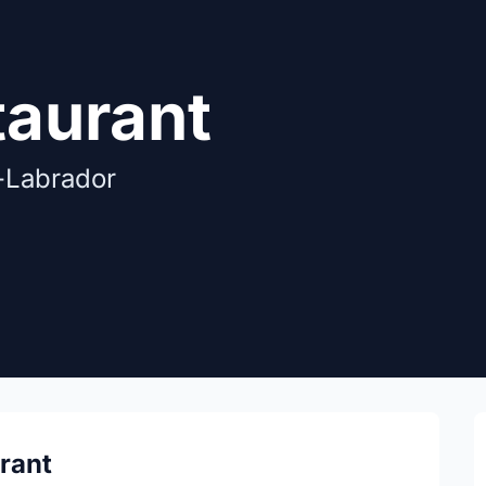
taurant
-Labrador
rant