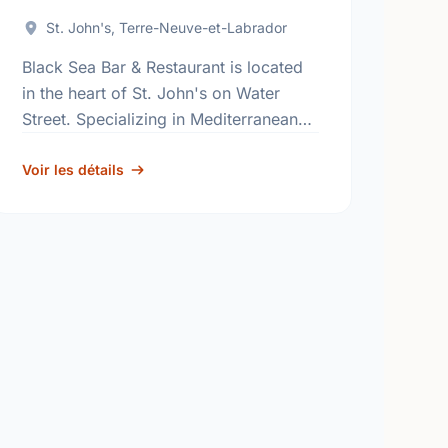
St. John's, Terre-Neuve-et-Labrador
Black Sea Bar & Restaurant is located
in the heart of St. John's on Water
Street. Specializing in Mediterranean
cuisine the restaurant adopts flavours
that can be found surrounding the …
Voir les détails