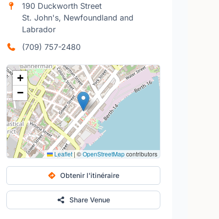
190 Duckworth Street
St. John's, Newfoundland and
Labrador
(709) 757-2480
+
−
Leaflet
|
©
OpenStreetMap
contributors
Obtenir l'itinéraire
Share Venue