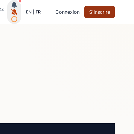
Notifications actives
ez-
Connexion
S'inscrire
EN
|
FR