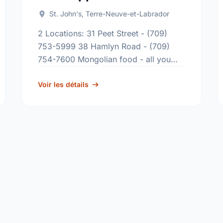
St. John's, Terre-Neuve-et-Labrador
2 Locations: 31 Peet Street - (709)
753-5999 38 Hamlyn Road - (709)
754-7600 Mongolian food - all you
can eat. Open 7 days a week 11:30
a.m. - 9:30 …
Voir les détails