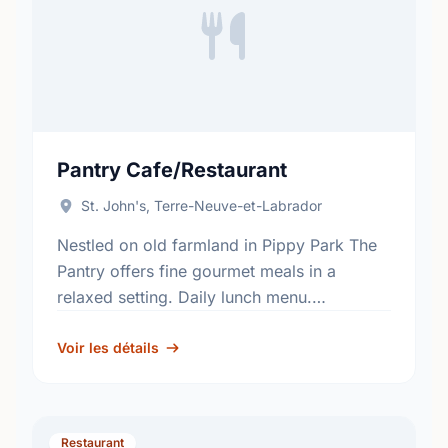
Pantry Cafe/Restaurant
St. John's, Terre-Neuve-et-Labrador
Nestled on old farmland in Pippy Park The
Pantry offers fine gourmet meals in a
relaxed setting. Daily lunch menu.
Reservations recommended. Also offering
catering. All proceeds benefit the programs
Voir les détails
…
Restaurant