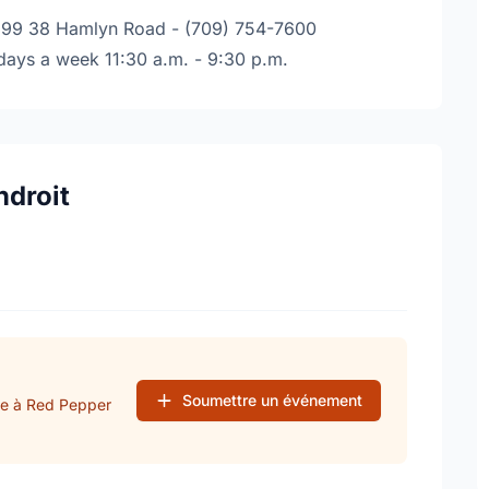
-5999 38 Hamlyn Road - (709) 754-7600
days a week 11:30 a.m. - 9:30 p.m.
ndroit
Soumettre un événement
se à Red Pepper