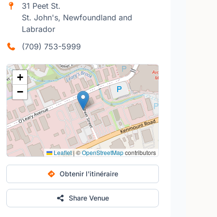
31 Peet St.
St. John's, Newfoundland and
Labrador
(709) 753-5999
+
−
Leaflet
|
©
OpenStreetMap
contributors
Obtenir l'itinéraire
Share Venue