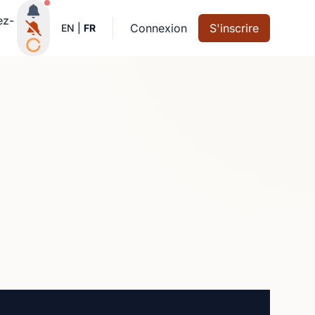
Notifications actives
ez-
Connexion
S'inscrire
EN
|
FR