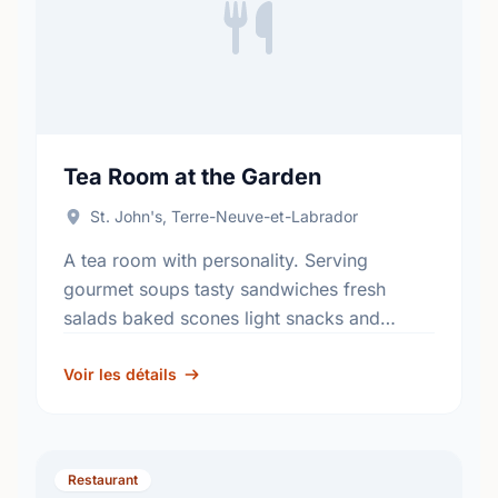
Tea Room at the Garden
St. John's, Terre-Neuve-et-Labrador
A tea room with personality. Serving
gourmet soups tasty sandwiches fresh
salads baked scones light snacks and
decadent homemade desserts. Extensive
tea list. Open year round from 10:00 a.m. -
Voir les détails
…
Restaurant