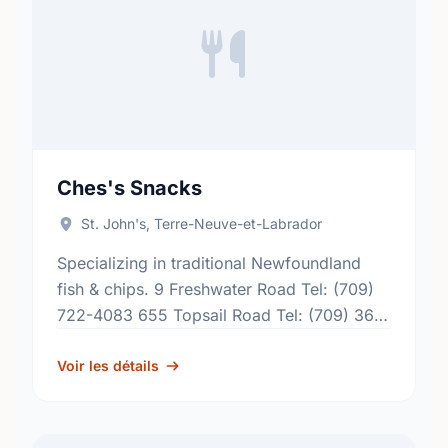
Ches's Snacks
St. John's, Terre-Neuve-et-Labrador
Specializing in traditional Newfoundland
fish & chips. 9 Freshwater Road Tel: (709)
722-4083 655 Topsail Road Tel: (709) 368-
9473 8 Highland Drive Tel: (709) 738-5022
207 Kenmount Road Tel: (709) …
Voir les détails