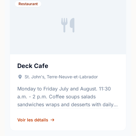
Restaurant
Deck Cafe
St. John's, Terre-Neuve-et-Labrador
Monday to Friday July and August. 11:30
a.m. - 2 p.m. Coffee soups salads
sandwiches wraps and desserts with daily
specials. Location: Off Allandale Road in the
Suncor Energy Fluvarium.
Voir les détails